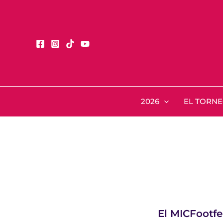
Ir
al
contenido
2026
EL TORN
El MICFootfe