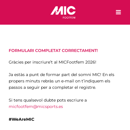
Vés
al
contingut
FORMULARI COMPLETAT CORRECTAMENT!
Gràcies per inscriure’t al MICFootfem 2026!
Ja estàs a punt de formar part del somni MIC! En els
propers minuts rebràs un e-mail on t’indiquem els
passos a seguir per a completar el registre.
Si tens qualsevol dubte pots escriure a
micfootfem@micsports.es
#WeAreMIC